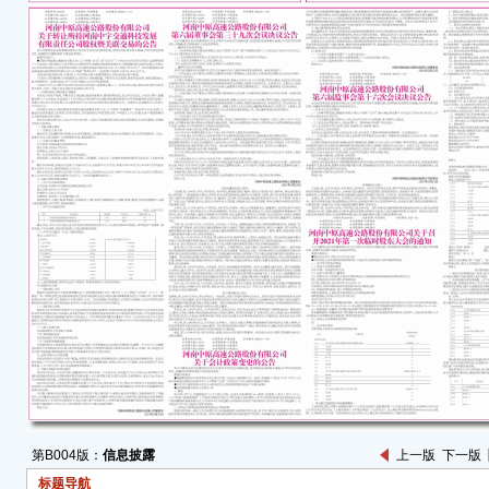
中远
控”、
20
道52
按《
会议
董事
议。
法律
程》
二、
经与
1、
表决
2、
计划
第B004版：
信息披露
上一版
下一版
标题导航