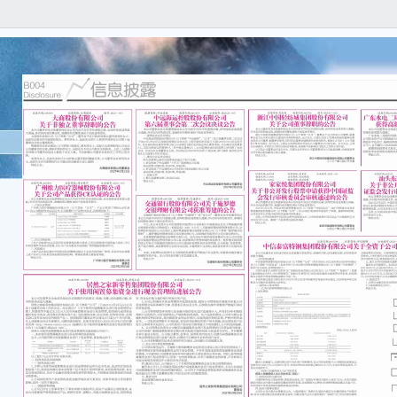
股票
601
中远
第六
本公
任何
容的
一、