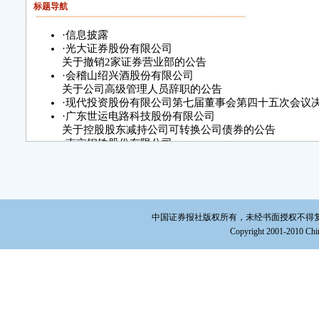
标题导航
·
信息披露
·
光大证券股份有限公司
关于撤销2家证券营业部的公告
·
会稽山绍兴酒股份有限公司
关于公司高级管理人员辞职的公告
·
现代投资股份有限公司第七届董事会第四十五次会议
·
广东世运电路科技股份有限公司
关于控股股东减持公司可转换公司债券的公告
·
南京钢铁股份有限公司
关于股票期权激励计划限制行权
期间的提示性公告
·
上海妙可蓝多食品科技股份有限公司
关于收到政府补助的公告
·
桐昆集团股份有限公司
中国证券报社版权所有，未经书面授权不得复制或建立镜
关于2020年第三期超短期融资券
Copyright 2001-2010 Chin
到期兑付的公告
·
湖北兴发化工集团股份有限公司
关于归还暂时补充流动资金的闲置
募集资金的公告
·
中国联合网络通信股份有限公司
2021年1月份业务数据公告