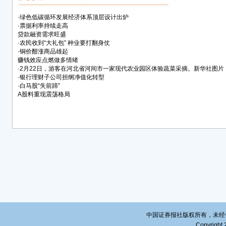
备支
体系
·
绿色低碳循环发展经济体系顶层设计出炉
乡村
·
票据利率持续走高
设施
贷款融资需求旺盛
·
农民收到“大礼包” 种业要打翻身仗
方面
·
铜价酣涨商品雄起
赚钱效应点燃做多情绪
“一
·
2月22日，游客在河北省河间市一家现代农业园区体验蔬菜采摘。新华社图片
导。
·
银行理财子公司担纲净值化转型
党的
·
白马股“失前蹄”
A股料重现震荡格局
求，
唐仁
效性
书”
方向
此它也
加快
农业
示，
大以
中国证券报社版权所有，未经书面授
Copyright 