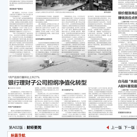
农业
示，
系统
系。
确保
唐仁
括为
强”。
“两
题、
实现
确保
省（
确保粮
“两
要开
第A02版：
财经要闻
上一版
下一版
子和
标题导航