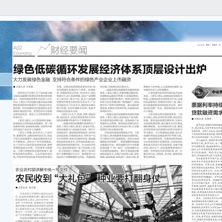
● 
中央
部长唐
一号
快农
发出
新春的