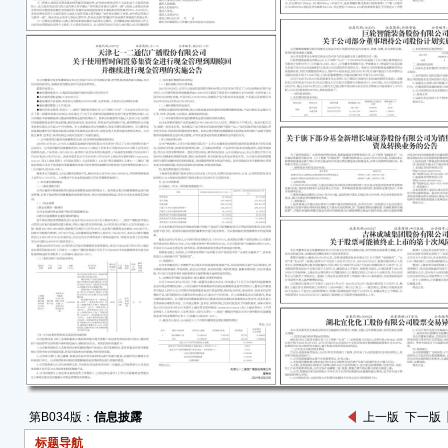
本次
Denl
Denlu
一致行
司总股本
持有公
7.25
股，占
公
Deche
下简称“
股，占
公
LYFE 
下简称“
占公司
上述
第B034版：
信息披露
上一版
下一版
202
标题导航