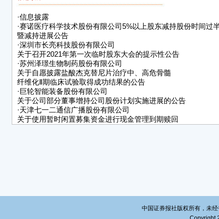
●减
·
信息披露
·
赛诺医疗科学技术股份有限公司5%以上股东减持股份时间过
20
暨减持进展公告
术股
·
深圳市长亮科技股份有限公司
告编号
关于召开2021年第一次临时股东大会的提示性公告
·
苏州泽璟生物制药股份有限公司
20
关于自愿披露盐酸杰克替尼片治疗中、高危骨髓
术股
纤维化Ⅱ期临床试验取得成功结果的公告
性公告
·
巨轮智能装备股份有限公司
Denl
关于公司部分董事增持公司股份计划实施进展的公告
至1
·
天津七一二通信广播股份有限公司
关于使用暂时闲置募集资金进行现金管理到期赎回
4,1
并继续进行现金管理的实施公告
20
·
关于旗下部分基金新增长城证券股份有限公司为销售机构并开
额投资及转换业务的公告
股份
·
吉林成城集团股份有限公司
公告》
关于股票可能被终止上市的第十次风险提示公告
Dech
·
湖北宜化化工股份有限公司股票交易异常波动公告
间，通
股，
202
中国证券报社版权所有，未经书面授
及其一致
Copyright 