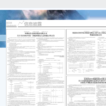
本公
内容
漏，
及连
重要
●大