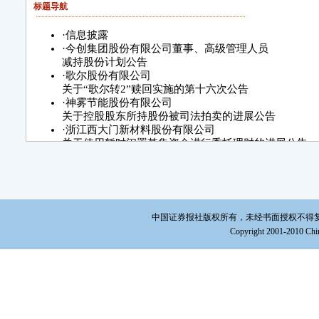
标题导航
·
信息披露
·
今创集团股份有限公司董事、高级管理人员
减持股份计划公告
·
歌尔股份有限公司
关于“歌尔转2”赎回实施的第十六次公告
·
神雾节能股份有限公司
关于控股股东所持股份被司法拍卖的进展公告
·
浙江西大门新材料股份有限公司
关于使用暂时闲置募集资金进行委托理财的进展公告
·
中通国脉通信股份有限公司
第四届董事会第四十一次会议决议
公告
·
成都三泰控股集团股份有限公司
关于股票交易异常波动的公告
中国证券报社版权所有，未经书面授权不得复制或建立镜
·
方大炭素新材料科技股份有限公司
Copyright 2001-2010 Chin
关于部分董事及高级管理人员增持股份计划的公告
·
上海绿庭投资控股集团股份有限公司
股票交易异常波动公告