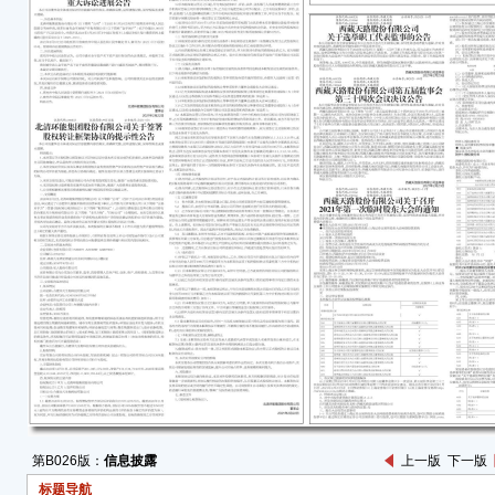
法院
5,8
獐子岛
资产
现进
近日
海县
级人民
判决
决生
款本
履行
海县獐
股份
以及
1,0
或以
定的
第B026版：
信息披露
上一版
下一版
间的
标题导航