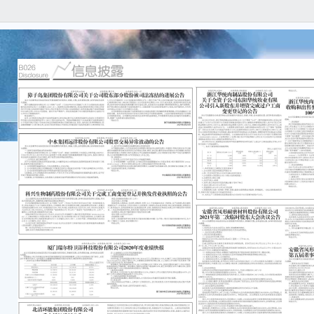
本公
实、
遗漏
獐子
202
冻结的
回购
级人