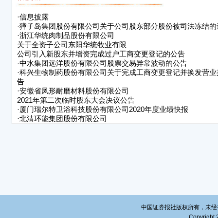
子岛
负担
·
信息披露
·
獐子岛集团股份有限公司关于公司股东部分股份被司法冻结的
递交
·
浙江华统肉制品股份有限公司
公司
关于全资子公司东阳华统牧业有限
公司引入新股东并增资完成过户工商变更登记的公告
积极
·
中水集团远洋股份有限公司股票交易异常波动的公告
问题
·
科兴生物制药股份有限公司关于完成工商变更登记并换发营业
造成
告
权变
·
安徽省凤形耐磨材料股份有限公司
并将
2021年第二次临时股东大会决议公告
投资
·
厦门瑞尔特卫浴科技股份有限公司2020年度业绩快报
·
北清环能集团股份有限公司
特
重大诉讼进展公告
·
西藏天路股份有限公司
獐子
20
中国证券报社版权所有，未经书面授
Copyright 