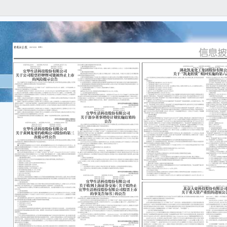
2021
B01
Discl