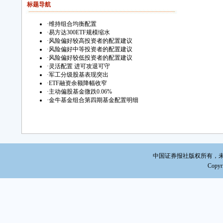
标题导航
·
维持组合均衡配置
·
易方达300ETF规模缩水
·
风险偏好较高投资者的配置建议
·
风险偏好中等投资者的配置建议
·
风险偏好较低投资者的配置建议
·
灵活配置 进可攻退可守
·
军工分级股基表现突出
·
ETF融资余额降幅收窄
·
主动偏股基金微跌0.06%
·
金牛基金组合第四期基金配置明细
中国证券报社版权所有，未经书面
Copyri