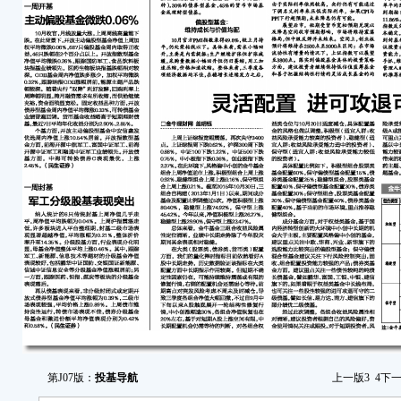
第J07版：
投基导航
上一版
3
4
下