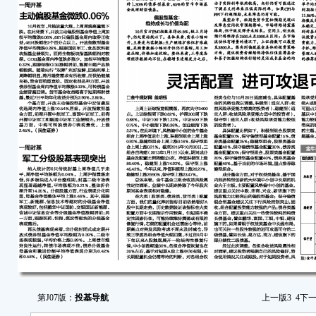
第J07版：
投基导航
上一版
3
4
下