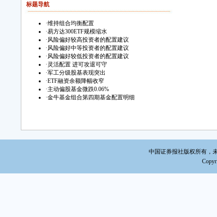
标题导航
·
维持组合均衡配置
·
易方达300ETF规模缩水
·
风险偏好较高投资者的配置建议
·
风险偏好中等投资者的配置建议
·
风险偏好较低投资者的配置建议
·
灵活配置 进可攻退可守
·
军工分级股基表现突出
·
ETF融资余额降幅收窄
·
主动偏股基金微跌0.06%
·
金牛基金组合第四期基金配置明细
中国证券报社版权所有，未经书面
Copyri