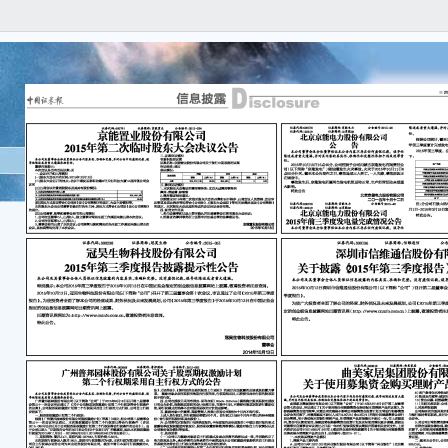
证
号:201
证
北
公