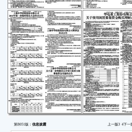
本
任何
容的
2
古京
油罐发
灭。
失踪
事
常，
北
二
证
号:201
证
第B051版：
信息披露
上一版
3
4
下一