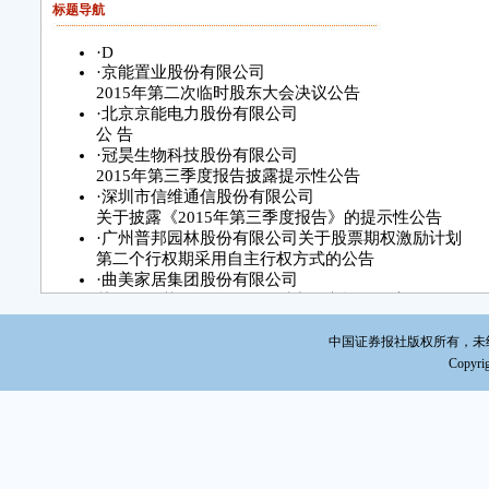
北
标题导航
2
·
D
·
京能置业股份有限公司
本
2015年第二次临时股东大会决议公告
任何
·
北京京能电力股份有限公司
容的
公 告
·
冠昊生物科技股份有限公司
根
2015年第三季度报告披露提示性公告
控股
·
深圳市信维通信股份有限公司
283
关于披露《2015年第三季度报告》的提示性公告
·
广州普邦园林股份有限公司关于股票期权激励计划
2
第二个行权期采用自主行权方式的公告
企业
·
曲美家居集团股份有限公司
关于使用募集资金购买理财产品实施的公告
·
上海申华控股股份有限公司
2015年第一次临时股东大会决议公告
注
中国证券报社版权所有，未经书面
·
华电重工股份有限公司
Copyrig
停，并
关于使用闲置募集资金购买理财产品的进展公告
量共计
特
北