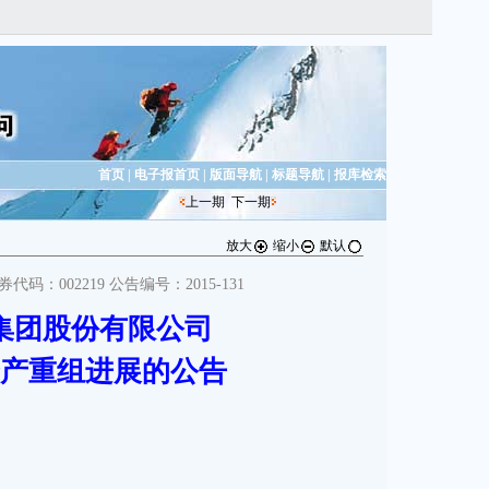
首页
|
电子报首页
|
版面导航
|
标题导航
|
报库检索
上一期
下一期
放大
缩小
默认
码：002219 公告编号：2015-131
集团股份有限公司
产重组进展的公告