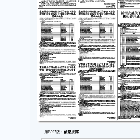
第B027版：
信息披露