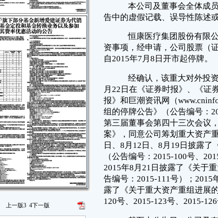
月22日在《证券时报》、《证券日报》、《中国证券报》、《上海证券
报》和巨潮资讯网（www.cninfo.com.cn）上发布了《关于筹划重大资产重
组的停牌公告》（公告编号：2015-098号）。2015年7月27日，公司召开
第三届董事会第四十三次会议，审议通过了《关于筹划重大资产重组的议
案》，同意公司筹划重大资产重组事项，分别于2015年7月29日、8月5
日、8月12日、8月19日披露了《关于筹划重大资产重组停牌的进展公告》
（公告编号：2015-100号、2015-105号、2015-107号、2015-110号）；
2015年8月21日披露了《关于重大资产重组进展暨延期复牌的公告》（公
告编号：2015-111号）；2015年8月26日、9月2日、9月11日、9月18日披
露了《关于重大资产重组进展的公告》（公告编号：2015-112号、2015-
120号、2015-123号、2015-126号）。
截至本公告日，公司及有关各方积极推进本次重大资产重组涉及的
各项工作，因工作正在进行中，尚存在不确定性，为了保证公平信息披
露，维护投资者利益，避免造成公司股价异常波动，公司股票将继续停
牌。停牌期间，公司将根据重大资产重组的进展情况，及时履行信息披露
义务，每五个交易日发布一次有关事项的进展情况，敬请广大投资者注意
投资风险。
特此公告！
恒康医疗集团股份有限公司
董 事 会
二○一五年九月二十五日
上一版
3
4
下一版