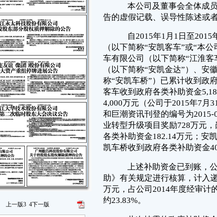
客车收到政府各类补助资金5,181.05万元，主要包括研发费用补贴资金
4,000万元（公司于2015年7月31日在中国证券报、上海证券报、证券时报
和巨潮资讯刊登的编号为2015-042的《关于获得政府补助的公告》），产
业转型升级项目奖励728万元，岗位补贴109.13万元；江淮客车收到政府
各类补助资金182.14万元；安凯金达收到政府各类补助资金24.9万元；安
凯车桥收到政府各类补助资金40.87万元。
上述补助资金已到账，公司按照《企业会计准则第16 号—政府补
助》有关规定进行核算，计入递延收益4,868万元,计入营业外收入560.96
万元，占公司2014年度经审计的合并报表归属于母公司所有者净利润比例
约23.83%。
此次披露的政府补助将会对本公司2015年度利润产生积极影响。具
体的会计处理仍须以会计师年度审计确认后的结果为准，请广大投资者注
意投资风险。
特此公告
安徽安凯汽车股份有限公司董事会
2015年9月25日
上一版
3
4
下一版