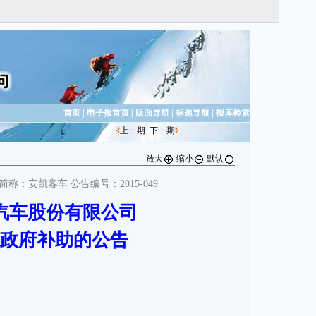
首页
|
电子报首页
|
版面导航
|
标题导航
|
报库检索
上一期
下一期
放大
缩小
默认
券简称：安凯客车 公告编号：2015-049
汽车股份有限公司
政府补助的公告