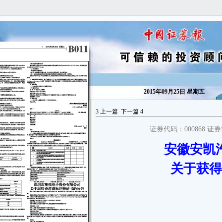
2015年09月25日 星期五
3
上一篇
下一篇
4
证券代码：000868 证
安徽安凯
本公司及董事会全体成员保证公告内容的真实、准确和完整，对公
关于获得
告的虚假记载、误导性陈述或者重大遗漏负连带责任。
自2015年1月1日至2015年9月24日，安徽安凯汽车股份有限公司
（以下简称“安凯客车”或“本公司”）及本公司控股子公司——安徽江淮客
车有限公司（以下简称“江淮客车”）、安徽安凯金达机械制造有限公司
（以下简称“安凯金达”）、安徽安凯福田曙光车桥有限公司（以下简
称“安凯车桥”）已累计收到政府各类补助资金5,428.96万元，其中：安凯