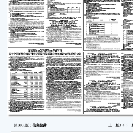
日、
过2
定，
二
1
补充
2
对公
息。
3
会发
4
2
证券
关事项
资产
第B035版：
信息披露
上一版
3
4
下一
员会无