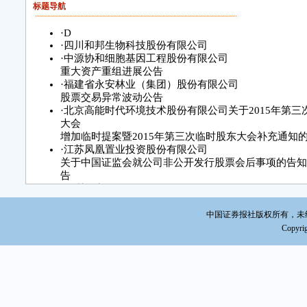
标题导航
司披
会核准
·
D
露了
·
四川和邦生物科技股份有限公司
资金
·
中源协和细胞基因工程股份有限公司
容详见
重大资产重组进展公告
·
福建省永安林业（集团）股份有限公司
据重
股票交易异常波动公告
务。
·
北京高能时代环境技术股份有限公司关于2015年第三
大会
除
增加临时提案暨2015年第三次临时股东大会补充通知
人核
·
江苏凤凰置业投资股份有限公司
公司
关于中国证监会就公司非公开发行股票会后事项的告知
划阶
告
·
深圳歌力思服饰股份有限公司
5
买卖
中国证券报社版权所有，未经书面
Copyrig
三
本
《深
披露
意向