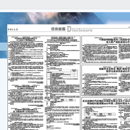
本
任何
容的
一
本
000