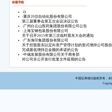
标题导航
网
·
D
至
·
重庆川仪自动化股份有限公司
第三届董事会第五次会议决议公告
采
·
广州白云山医药集团股份有限公司公告
统投
·
上海宝钢包装股份有限公司
间段，即
关于召开2015年第三次临时股东大会的通知
网投
·
广东海印集团股份有限公司
15:0
关于控股股东以定向资产管理计划的形式增持公司股份
完成最低增持总金额的承诺的公告
(
·
中储发展股份有限公司关于商务部
股通
对公司非公开发行批复文件延期的公告
涉
账户
易所
中国证券报社版权所有，未经书面
定执
Copyrig
(
二