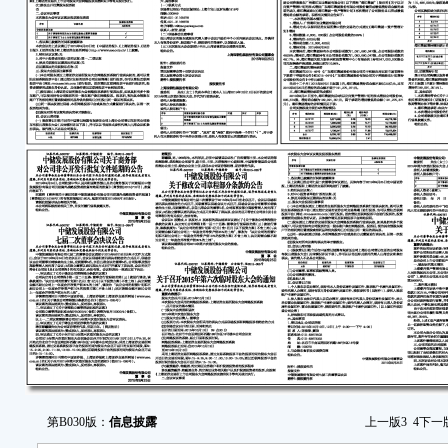
本
易所
一
(
2
(
(
是现
(
召
召
室
(
网
第B030版：
信息披露
上一版
3
4
下一
票系