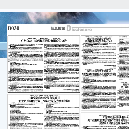
本
任何
容的
重
股