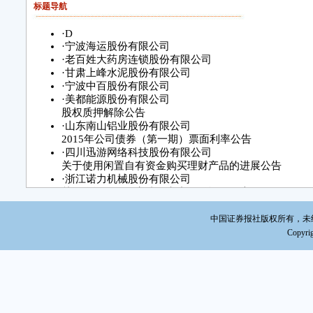
有限
标题导航
事长
·
D
聂
·
宁波海运股份有限公司
任职
·
老百姓大药房连锁股份有限公司
有公
·
甘肃上峰水泥股份有限公司
·
宁波中百股份有限公司
罚和
·
美都能源股份有限公司
本
股权质押解除公告
·
山东南山铝业股份有限公司
表
2015年公司债券（第一期）票面利率公告
·
四川迅游网络科技股份有限公司
二
关于使用闲置自有资金购买理财产品的进展公告
有限
·
浙江诺力机械股份有限公司
关于全资子公司完成工商变更登记的公告
公
·
湖南电广传媒股份有限公司
长沙
·
北京中长石基信息技术股份有限公司
中国证券报社版权所有，未经书面
元、
关于非公开发行股票相关事项的公告
Copyrig
币伍
·
蓝星化工新材料股份有限公司
关于召开2015年第二次临时股东大会的通知
万元整
·
海通证券股份有限公司
有限
通知债权人公告
74号