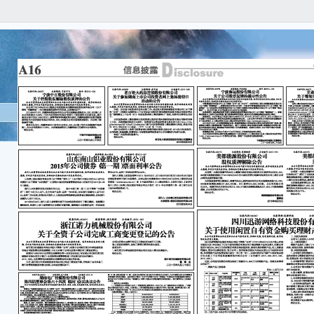
证
号：20
湖
第
本
实、
遗漏