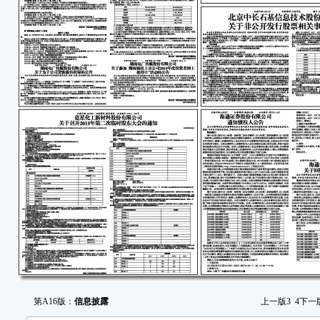
湖
第四
月1
201
票1
方式
会议
过以
一
事的
由
职务
司第
聂
台制
公室
副总
第A16版：
信息披露
上一版
3
4
下一
兼任