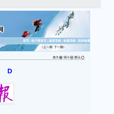
首页
|
电子报首页
|
版面导航
|
标题导航
|
报库检索
上一期
下一期
放大
缩小
默认
D