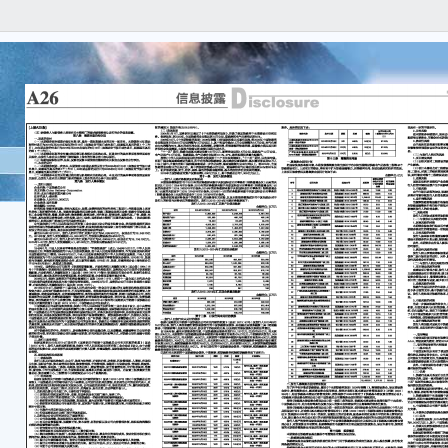
A
■ 
信
isc