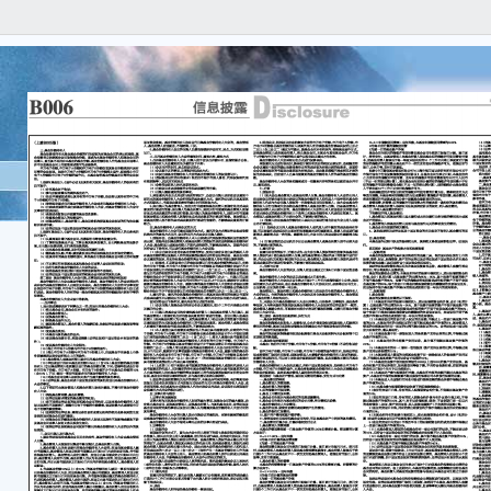
股
董20
昆
关
集
本
实、