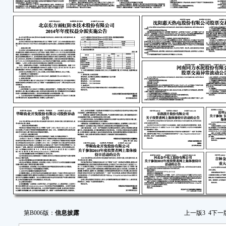
遗漏
为
管理
高上
南省
办“
动”，
录地址为
届
在线
公司
问题
欢
特
昆
董
第B006版：
信息披露
上一版
3
4
下一