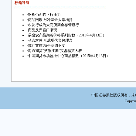
平滑上
标题导航
椅，
·
钢价仍面临下行压力
制。
·
商品回暖 对冲基金大举增持
·
农发行成为大商所期金存管银行
·
商品反弹窗口渐现
·
易盛农产品期货价格系列指数（2015年4月13日）
·
动态对冲 形成现代套保理念
·
减产支撑 糖牛基调不变
·
海通期货“笑傲江湖”实盘精英大赛
·
中国期货市场监控中心商品指数（2015年4月13日）
中国证券报社版权所有，未经书面
Copyrig