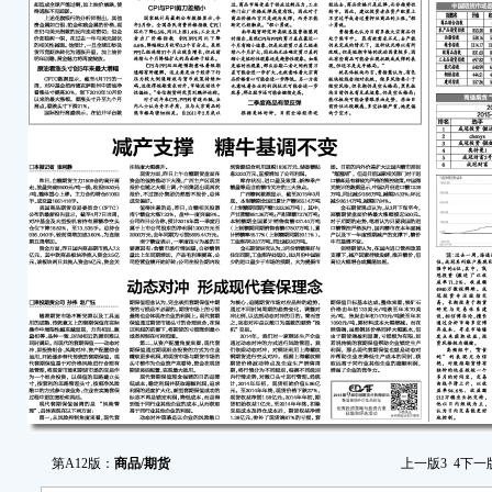
1
2 
3
4 
5 
6 
注
理人
据20
（激进
成冠
体系
成本
健。
高
第A12版：
商品/期货
上一版
3
4
下一
货情