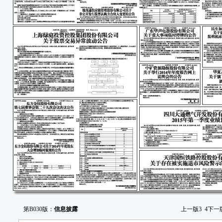
漏。
广
股股东
及公
为保
常波
关规
简称：
13
公
司指
（ww
报》
准，
广
第B030版：
信息披露
上一版
3
4
下一
二