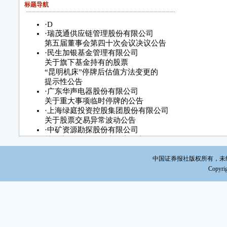
标题导航
·
D
·
瑞茂通供应链管理股份有限公司
第五届董事会第四十次会议决议公告
·
民生加银基金管理有限公司
关于旗下基金持有的股票
“昆明机床”停牌后估值方法变更的
提示性公告
·
广东华声电器股份有限公司
关于重大事项临时停牌的公告
·
上海绿庭投资控股集团股份有限公司
关于股票交易异常波动公告
·
中矿资源勘探股份有限公司
关于举行2014年年度报告网上
说明会的公告
·
华夏基金管理有限公司
中国证券报社版权所有，未经书面
关于旗下证券投资基金估值
Copyrig
调整情况的公告
·
东方金钰股份有限公司
第七届董事会第二十九次会议决议公告
·
四川大通燃气开发股份有限公司
2015年第一季度业绩预告
·
天津国恒铁路控股股份有限公司