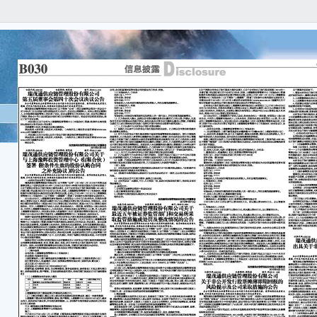
证
号：20
广
关
本
准确