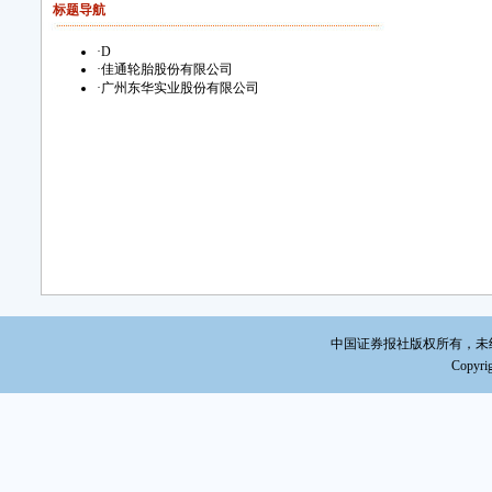
标题导航
分析
·
D
2
·
佳通轮胎股份有限公司
进程
·
广州东华实业股份有限公司
情况
发展
中高
全
期新
烈。
车及
害的
报
中国证券报社版权所有，未经书面
下滑，
Copyrig
此外
公司轮
元，同
31.
元。净