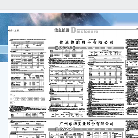
一
1
欲了
交易
文。
1