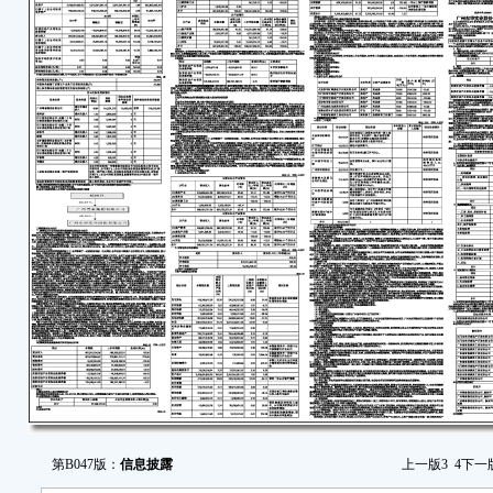
二
2
单
2
名流
单
2
框图
三
第B047版：
信息披露
上一版
3
4
下一
(