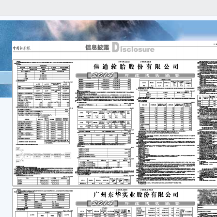
B0
■ 
信
isc