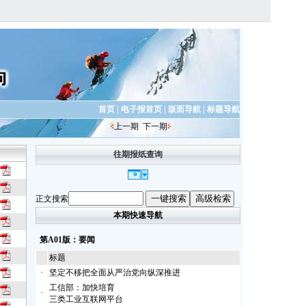
首页
|
电子报首页
|
版面导航
|
标题导航
上一期
下一期
往期报纸查询
正文搜索
本期快速导航
第A01版：要闻
标题
·
坚定不移把全面从严治党向纵深推进
工信部：加快培育
·
三类工业互联网平台