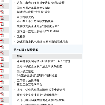
·
八部门出台14项举措促进银发经济发展
国家发展改革委将牵头制定
·
循环经济发展“十五五”规划
金价持续火热
·
涉矿类上市公司业绩大幅预喜
·
硬科技龙头企业开启“规模化元年”
·
国内统一连续出版物号CN 11-0207
·
无标题
·
20兆瓦海上风电机组 在闽南海域完成吊装
第A02版：财经要闻
标题
·
今年将牵头制定循环经济发展“十五五”规划
·
坚定不移把全面从严治党向纵深推进
崇太长江隧道
·
2号竖井掘进机“启明号”顺利始发
工信部：加快培育
·
三类工业互联网平台
·
上海：优化汽车贷款流程 放宽申请条件
·
硬科技龙头企业开启“规模化元年”
·
八部门出台14项举措促进银发经济发展