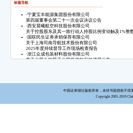
标题导航
·
宁夏宝丰能源集团股份有限公司
第四届董事会第二十一次会议决议公告
·
西安晨曦航空科技股份有限公司
关于控股股东及其一致行动人持股比例变动触及1%整
·
国联民生证券承销保荐有限公司
关于上海司南导航技术股份有限公司
2025年度持续督导工作现场检查报告
·
浙江众成包装材料股份有限公司
关于公司为控股子公司提供担保的进展公告
·
河南通达电缆股份有限公司
关于为子公司提供担保的进展公告
·
陕西斯瑞新材料股份有限公司
关于调整2025年前三季度利润分配现金分红总额
的公告
中国证券报社版权所有，未经书面授权不得复制或建立镜
·
永臻科技股份有限公司
Copyright 2001-2010 Chin
2026年第一次临时股东会决议公告
·
中国第一重型机械股份公司
关于股票交易异常波动的公告