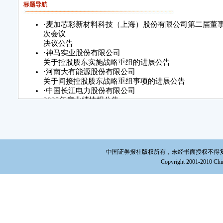
标题导航
·
麦加芯彩新材料科技（上海）股份有限公司第二届董
次会议
决议公告
·
神马实业股份有限公司
关于控股股东实施战略重组的进展公告
·
河南大有能源股份有限公司
关于间接控股股东战略重组事项的进展公告
·
中国长江电力股份有限公司
2025年度业绩快报公告
·
圆信永丰基金管理有限公司
关于圆信永丰丰润货币市场基金暂停大额申购、转换转
额投资业务的公告
·
交银施罗德基金管理有限公司
关于交银施罗德双轮动债券型证券投资基金分红公告
中国证券报社版权所有，未经书面授权不得复制或建立镜
·
中银证券鑫瑞6个月持有期混合型证券投资基金
Copyright 2001-2010 Chin
暂停申购、转换转入、定期定额投资公告