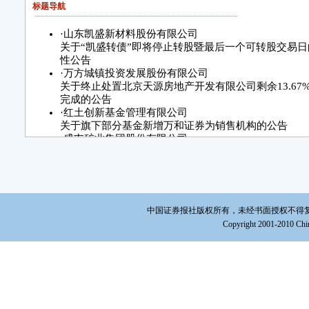
标题导航
·
山东凯盛新材料股份有限公司
关于“凯盛转债”即将停止转股暨最后一个可转股交易
性公告
·
万方城镇投资发展股份有限公司
关于终止处置北京天源房地产开发有限公司剩余13.67
完成的公告
·
红土创新基金管理有限公司
关于旗下部分基金新增万和证券为销售机构的公告
·
盛屯矿业集团股份有限公司
关于担保进展的公告
·
国新国证基金管理有限公司基金高级管理人员变更公
·
上海城地香江数据科技股份有限公司
关于归还临时补充流动资金的募集资金的公告
·
浙江鼎龙科技股份有限公司
中国证券报社版权所有，未经书面授权不得复制或建立镜
关于使用部分闲置募集资金进行现金管理
Copyright 2001-2010 Chin
到期赎回的公告
·
中国中煤能源股份有限公司
2025年12月份主要生产经营数据公告
·
南通江山农药化工股份有限公司
关于向不特定对象发行可转换公司债券申请获得上海证
理的