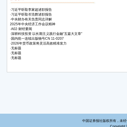
·
习近平听取李家超述职报告
·
习近平听取岑浩辉述职报告
·
中央财办有关负责同志详解
2025年中央经济工作会议精神
·
A02·财经要闻
·
深耕科技投资 以长期主义践行金融“五篇大文章”
·
国内统一连续出版物号CN 11-0207
·
2026年货币政策将灵活高效精准发力
·
无标题
·
无标题
·
无标题
中国证券报社版权所有，未经书面授
Copyright 