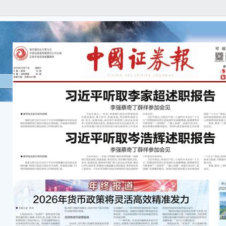
● 
国家
述职
门当
习近
届特
国家
法会