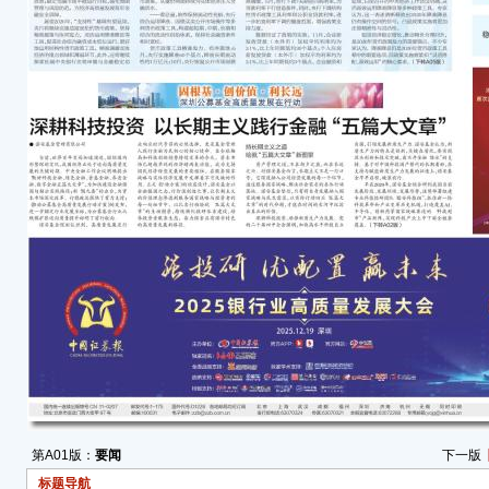
区建
官和
习近
五”
不移贯
进澳
家“
适度
国家
李强
等参
第A01版：
要闻
下一版
标题导航