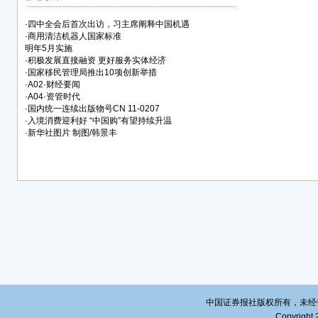
发展
·
四中全会后首次出访，习主席阐释中国机遇
·
商用清洁机器人国家标准
明年5月实施
·
积极发展直接融资 更好服务实体经济
·
国家移民管理局推出10项创新举措
·
A02·财经要闻
·
A04·资管时代
·
国内统一连续出版物号CN 11-0207
·
入境消费迎利好 “中国购”有望持续升温
·
新华社图片 制图/韩景丰
中国证券报社版权所有，未经书面授
Copyright 