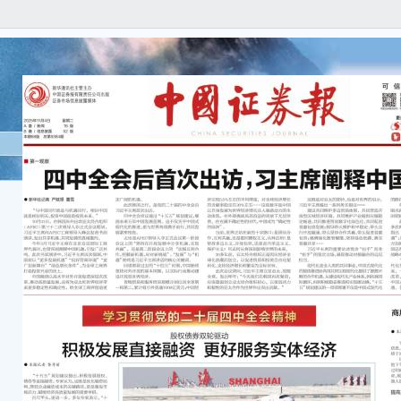
● 
国家
局当
发展
验手
10
往来
申办