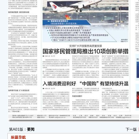
航通
技创
24
海、
出入
240
签的入
4项
换发
北石
民换
50
口岸
港澳
入境
国家
家移
神，
家移
第A01版：
要闻
下一版
力促
标题导航