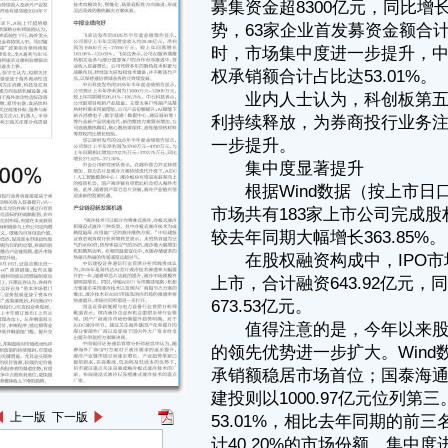
根据Wind数据（按上市日口径）统计，截至8月12日，今年以来A股
市场共有183家上市公司完成股权融资，合计募集资金高达8328.73亿元，
较去年同期大幅增长363.85%。
在股权融资构成中，IPO市场延续增长势头，今年以来共有63家企业
上市，合计融资643.92亿元，同比增长21.15%，已接近2024年全年的
673.53亿元。
值得注意的是，今年以来股权承销业务的集中度显著提升，头部券商
的领先优势进一步扩大。Wind数据显示，中信证券以1759.68亿元的股权
承销额稳居市场首位；国泰海通紧随其后，承销额为1270.76亿元；中信
建投则以1000.97亿元位列第三。这三家头部券商的市场份额合计达
53.01%，相比去年同期的前三名（中信证券、华泰联合、中信建投）合
计40.20%的市场份额，集中度进一步提升。
IPO承销领域的竞争格局也出现了新变化。中金公司以125.38亿元的
首发承销规模跃升榜首；中信建投以100.49亿元位居次席；华泰联合以
97.67亿元排名第三。这三家头部券商的市场份额合计达50.49%，其中中
金公司一家便占据了19.57%的市场份额，头部效应同样明显。
此外，在债权承销市场，中信证券依旧保持绝对领先，承销额达
13280.89亿元；中信建投和国泰海通分别以9975.33亿元、9227.16亿元位
居第二、第三。这三家头部券商的市场份额合计达33.70%。
IPO受理企业数量同比大增
从市场整体受理情况来看，Wind数据显示，截至8月12日，今年以来
IPO受理企业数量已达181家，相较2024年同期的39家，同比激增
364.10%，市场呈现显著回暖态势。
从板块分布特征来看，北交所成为IPO受理的核心板块，在181家获
受理企业中，北交所独揽116家，占比高达64.09%。科创板、创业板、深
上一版
下一版
证主板、上证主板受理数量分别为22家、21家、13家、9家。
从地域分布来看（按注册地），浙江省、广东省和江苏省位居前列，