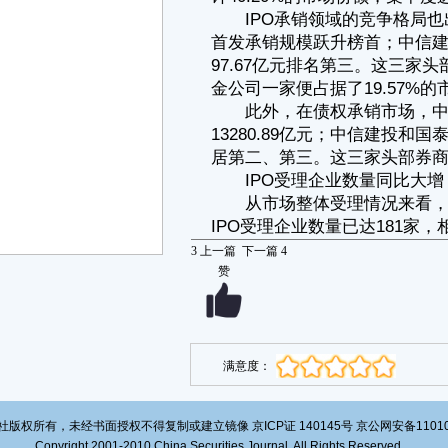
IPO受理企业数量分别为35家、35家和29家。上述三省IPO受理企业合计
99家，占比达54.70%。
值得注意的是，在科创板已受理的22家企业中，有7家企业2024年净
利润为负，分别为摩尔线程、沐曦股份、上海超硅、兆芯集成、泰诺麦
博、视涯科技和昂瑞微。
日前，中国证监会主席吴清在2025年陆家嘴论坛上表示，将继续强化
科创板示范引领作用，加速推出以“1+6”体系为核心的一揽子深化改革举
措。
财信证券首席经济学家、研究发展中心总经理袁闯表示，科创板第五
套上市标准未对企业的营收及净利润设置门槛，仅要求预计市值不低于人
民币40亿元。随着该标准于本年度重启适用，A股市场对未盈利企业的包
容性与适应性获得实质性提升，此举将推动具有发展潜力但未盈利的科技
类公司登陆A股市场。
定增和重组成业务新引擎
Wind数据显示，截至8月12日，今年以来A股已有95家上市公司定增
落地，募资总额为7279.22亿元，同比大增537.47%。从定增募资金额来
3
上一篇
下一篇
4
看，有4家上市公司定增实际募资金额在1000亿元以上，均为银行股，分
赞
别为中国银行、邮储银行、交通银行、建设银行，定增目的均为补充流动
资金。
在中航证券看来，券商作为定增市场的核心参与主体，将迎来多重业
务机遇。一方面，作为主承销商的券商投行业务将直接受益于承销规模的
扩大，带动相关收入显著提升；另一方面，具备雄厚资本实力的券商可通
过自有资金或资管产品参与优质标的的战略配售，在市场估值处于历史低
满意度：
位时布局，有望在未来获得超额投资收益。券商积极参与上市公司定向增
发具有多重积极意义，既能为自身创造价值，也能有效服务实体经济，促
进资本市场良性发展。对于以产业并购为目的的定增，券商的资金支持能
版权所有，未经书面授权不得复制或建立镜像 京ICP证 140145号 京公网安备1101020
推动企业整合产业链资源，提升市场竞争力，促进经济转型升级。
Copyright 2001-2010 China Securities Journal. All Rights Reserved
政策层面上，6月18日，证监会推出进一步深化改革的“1+6”政策措