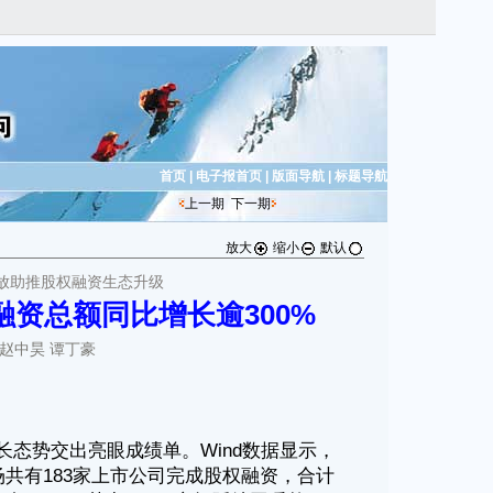
首页
|
电子报首页
|
版面导航
|
标题导航
上一期
下一期
放大
缩小
默认
放助推股权融资生态升级
融资总额同比增长逾300%
 赵中昊 谭丁豪