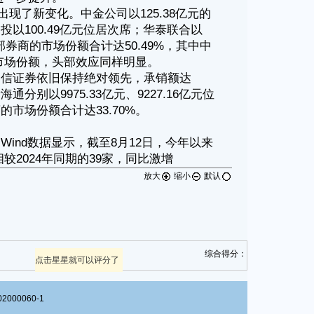
放大
缩小
默认
综合得分：
点击星星就可以评分了
00060-1