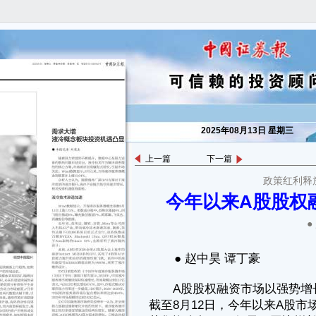
2025年08月13日 星期三
上一篇
下一篇
政策红利释
● 赵中昊 谭丁豪
今年以来A股股权
A股股权融资市场以强势增长态势交出亮眼成绩单。Wind数据显示，
截至8月12日，今年以来A股市场共有183家上市公司完成股权融资，合计
●
募集资金超8300亿元，同比增长逾300%。其中，IPO市场延续回暖趋
势，63家企业首发募资金额合计643.92亿元，逼近2024年全年水平。同
时，市场集中度进一步提升，中信证券、国泰海通、中信建投三大巨头股
权承销额合计占比达53.01%。
业内人士认为，科创板第五套标准重启、并购重组新规落地等政策红
利持续释放，为券商投行业务注入新动能，资本市场服务实体经济质效进
一步提升。
集中度显著提升