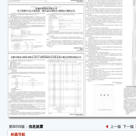
的信
股份有
月3
（包
法拍
持金
民币
3.2
● 
可能
计划
公司
计划
对安
资价
关事
一、
■
注：
第B059版：
信息披露
上一版
下一版
变动
标题导航