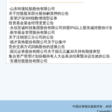
上述
■
·
山东玲珑轮胎股份有限公司
注：
关于控股股东部分股份解质押的公告
变动
·
富荣沪深300指数增强型证券
议方式
投资基金基金经理变更公告
二、
·
永信至诚科技集团股份有限公司持股5%以上股东减持股份计
·
新华基金管理股份有限公司
本次
关于注销浙江分公司的公告
三、
·
德才装饰股份有限公司关于以集中
■
竞价交易方式回购股份的进展公告
四、
·
国元证券股份有限公司关于国元元赢30天持有期债券型
本次
集合资产管理计划份额持有人大会表决结果暨决议生效的公告
化等
·
安通控股股份有限公司
如本
关于持股5%以上股东的一致行动人增持公司股份计划的公告
·
安徽全柴动力股份有限公司关于对暂时闲置自有资金进行现金
将及
展公告
五、
（一
法》
（二
计划
（三
中国证券报社版权所有，未经书面授
输有
Copyright 