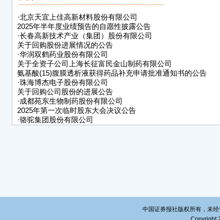
推广
获得
·
北京天宜上佳高新材料股份有限公司
决策
2025年半年度业绩预告的自愿性披露公告
● 
·
长春高新技术产业（集团）股份有限公司
关于回购股份进展情况的公告
药及关
·
华润双鹤药业股份有限公司
利权
关于全资子公司上海长征富民金山制药有限公司
的唯
氨基酸(15)腹膜透析液获得药品补充申请批准通知书的公告
法律
·
珠海博杰电子股份有限公司
一、
关于回购公司股份的进展公告
BGM
·
成都苑东生物制药股份有限公司
2025年第一次临时股东大会决议公告
血糖
·
骆驼集团股份有限公司
受体
关于公司股东部分股份解除质押及质押展期的公告
新药。
·
博瑞生物医药（苏州）股份有限公司
路，
关于与华润三九医药股份有限公司签署合作研发协议的公告
（N
·
上海振华重工（集团）股份有限公司
力。
关于以集中竞价交易方式回购公司部分A股股票的进展公告
·
宁波中大力德智能传动股份有限公司
该产
关于召开2025年第一次临时股东会的提示性公告
Ⅱ期临
·
安邦护卫集团股份有限公司关于
披露日
变更部分募投项目实施主体后签订募集资金专户存储三方监管
在按
中国证券报社版权所有，未经书面授
Copyright 