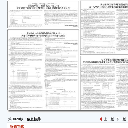
医药
瑞医
（以
BGM
及台
作，
医药
施许
● 
无需
● 
件，最
注射
研究
市，
● 
响，
产生
售，
第B020版：
信息披露
上一版
下一版
格局
标题导航