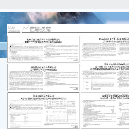
本公
任何
容的
重要
● 
称“公
州）