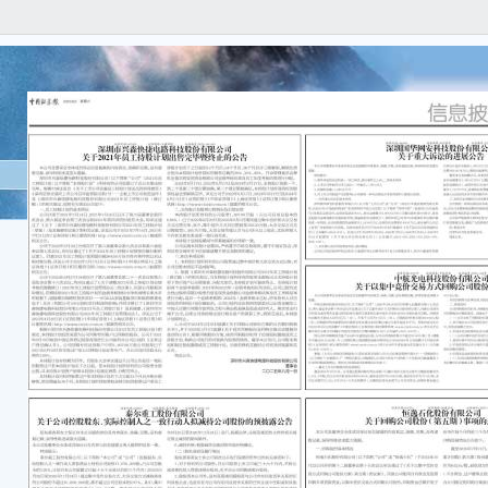
本公
任何
容的
重要
● 
■
● 
■
一、