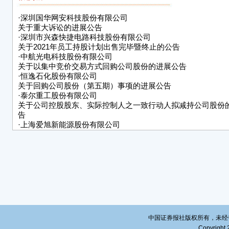
■
三、
·
深圳国华网安科技股份有限公司
关于重大诉讼的进展公告
公司
·
深圳市兴森快捷电路科技股份有限公司
同》
关于2021年员工持股计划出售完毕暨终止的公告
1.
·
中航光电科技股份有限公司
债权
关于以集中竞价交易方式回购公司股份的进展公告
债务
·
恒逸石化股份有限公司
保证
关于回购公司股份（第五期）事项的进展公告
·
泰尔重工股份有限公司
2. 
关于公司控股股东、实际控制人之一致行动人拟减持公司股份
3.
告
4.
·
上海爱旭新能源股份有限公司
情况
关于为子公司提供担保的进展公告
支付
·
正平路桥建设股份有限公司
不限
关于公司股票被实施其他风险警示相关事项的进展公告
利）
但不
等）
支付
付）
中国证券报社版权所有，未经书面授
5.
Copyright 