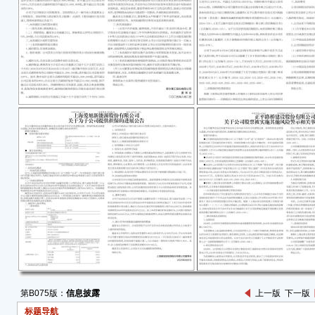
（一
近日
称“
同》
1.4
（二
公司
十四
月20
于2
202
度有
截至
保在
供的担
资事
在20
无需
第B075版：
信息披露
上一版
下一版
二、
（一
标题导航