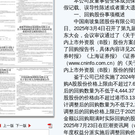
券时报》《上海证券报》《证券日报》和巨潮资讯网
（www.cninfo.com.cn）的《关于回购公司部分人民币普通股（A股）、境
内上市外资股（B股）股份的报告书》。
鉴于公司已经实施了2024年度权益分派，本次以集中竞价交易方式回
购A股股份价格上限由不超过7.6元/股调整为不超过7.53元/股，预计调整
后的回购数量为不低于4,444.3773万股且不超过7,658.1887万股；回购B
股股份的价格由不超过港币3.13元/股调整为不超过港币3.05港元/股，预
计调整后的回购数量为不低于2,213.9398万股且不超过3,853.2841万股。
调整后的回购价格上限已于2025年7月23日生效，具体回购股份的数量、
金额以回购期满时实际回购的股份数量、金额为准。具体内容详见公司于
2025年7月23日在巨潮资讯网（www.cninfo.com.cn）披露的《关于2024
年度权益分派实施后调整回购价格上限的公告》。
二、截至上月末回购股份的进展情况
根据《上市公司股份回购规则》《深圳证券交易所上市公司自律监管
指引第9号一一回购股份》等相关规定，公司在回购股份期间，应当在每
个月的前三个交易日内，公告截至上月末的回购进展情况。现将回购股份
进展情况公告如下：
截至2025年7月31日，公司通过回购专用证券账户以集中竞价交易方
式累计回购公司A股股份33,034,797股，回购公司B股股份14,581,596股，
合计占公司总股本的比例为1.5507%。回购A股股份的最高成交价为5.04
元/股（未超过本次回购方案限定的回购A股价格上限7.53元/股），最低成
交价为4.54元/股，累计支付的资金总额为人民币157,090,412.04元（不含
印花税、交易佣金等交易费用）。回购B股股份的最高成交价为1.94港元/
股（未超过本次回购方案限定的回购B股价格上限3.05港元/股），最低成
交价为1.65港元/股，累计支付的资金总额为25,988,708.25港元（按照
2025年7月31日港元兑人民币汇率中间价1港元=0.91079元人民币换算，
上一版
下一版
累计支付的资金总额为人民币23,670,255.59元，不含印花税、交易佣金等