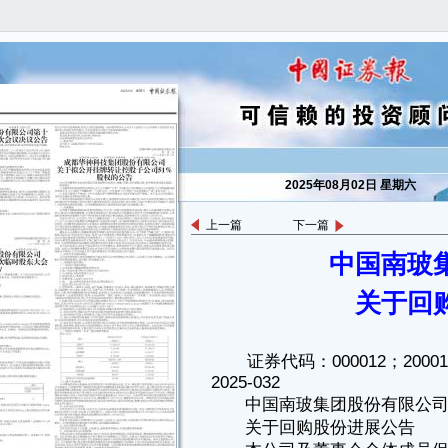
2025年08月02日 星期六
上一篇
下一篇
中国南玻
证券代码：000012；200012 证券简称：南玻A；南玻B 公告编号：
2025-032
中国南玻集团股份有限公司
关于回
关于回购股份进展公告
本公司及董事会全体成员保证公告内容的真实、准确和完整，没有虚
假记载、误导性陈述或者重大遗漏。
一、回购股份事项概述
中国南玻集团股份有限公司（以下简称“公司”）分别于2025年2月13
日、2025年3月4日召开了第九届董事会临时会议及2025年第一次临时股
东大会，会议审议通过了《关于回购公司部分人民币普通股（A股）、境
内上市外资股（B股）股份方案的议案》。公司根据相关规定编制并披露
了回购报告书，具体内容详见2025年3月25日刊登于《中国证券报》《证