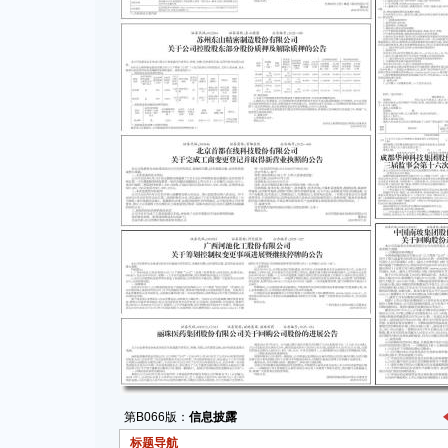
第B066版：
信息披露
标题导航