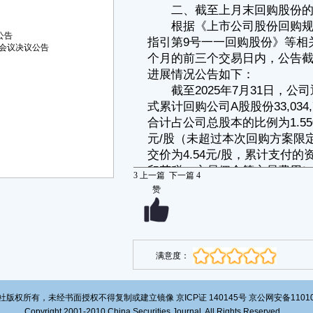
交易费用）。本次回购符合相关法律法规的要求，符合公司既定的回购方
案。
三、其他说明
公司回购股份的时间、数量、价格及集中竞价交易的委托时段符合
公告
《深圳证券交易所上市公司自律监管指引第9号一一回购股份》第十七条
会议决议公告
和第十八条的相关规定。具体说明如下：
1、公司未在下列期间回购公司股份：
（1）自可能对本公司证券及其衍生品种交易价格产生重大影响的重
大事项发生之日或者在决策过程中，至依法披露之日内；
（2）中国证监会和深圳证券交易所规定的其他情形。
2、公司以集中竞价交易方式回购股份符合下列要求：
（1）委托价格不得为公司股票当日交易涨幅限制的价格；
（2）不得在深圳证券交易所开盘集合竞价、收盘集合竞价及股票价
格无涨跌幅限制的交易日内进行股份回购的委托；
（3）中国证监会和深圳证券交易所规定的其他要求。
公司将严格按照《上市公司股份回购规则》《深圳证券交易所上市公
3
上一篇
下一篇
4
司自律监管指引第9号一一回购股份》等相关规定，在回购期限内根据市
赞
场情况择机做出回购决策并予以实施，并根据回购股份事项进展情况及时
履行信息披露义务，敬请广大投资者注意投资风险。
特此公告。
中国南玻集团股份有限公司
董 事 会
二〇二五年八月二日
满意度：
证券代码：000012；200012 证券简称：南玻A；南玻B 公告编号：
2025-033
中国南玻集团股份有限公司
版权所有，未经书面授权不得复制或建立镜像 京ICP证 140145号 京公网安备1101020
关于签订重大合同的进展公告
Copyright 2001-2010 China Securities Journal. All Rights Reserved