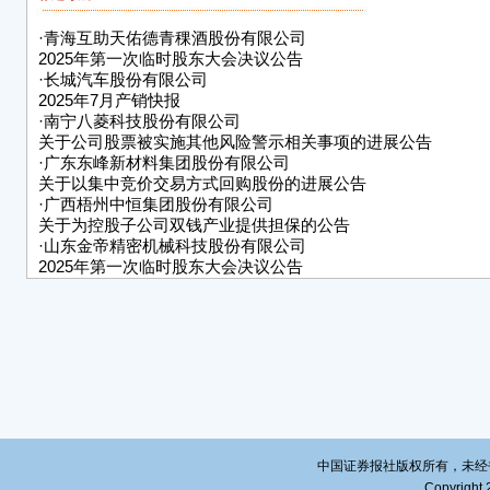
度股
有限
·
青海互助天佑德青稞酒股份有限公司
请授
2025年第一次临时股东大会决议公告
子公
·
长城汽车股份有限公司
民币不
2025年7月产销快报
融机
·
南宁八菱科技股份有限公司
关于公司股票被实施其他风险警示相关事项的进展公告
不超过
·
广东东峰新材料集团股份有限公司
日在
关于以集中竞价交易方式回购股份的进展公告
有限
·
广西梧州中恒集团股份有限公司
请授信
关于为控股子公司双钱产业提供担保的公告
本次
·
山东金帝精密机械科技股份有限公司
综合
2025年第一次临时股东大会决议公告
·
上海至纯洁净系统科技股份有限公司关于股份回购进展公告
内，
二、
■
三、
保证
债权
行
担保金
中国证券报社版权所有，未经书面授
担保
Copyright 