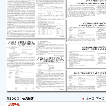
■
● 
■
一、
（一
为满
称“公
和业
开展
责任
20
南宁
行”
宁高
务提供
任保
年。
（二
公司分
第B061版：
信息披露
上一版
下一版
开中
标题导航