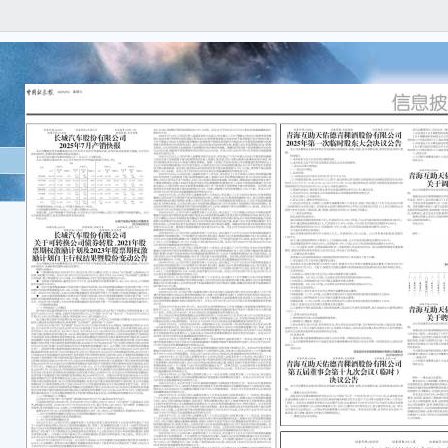
证券
号：临2
广西
关于
本公
任何
容的
重要
● 