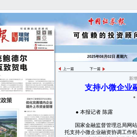
2025年08月02日 星期六
上一篇
下一篇
新增
● 本报记者 陈露
支持小微企业
国家金融监督管理总局网站8月1日消息，截至2025年6月末，各地依
托支持小微企业融资协调工作机制累计走访了超过9000万户小微经营主
●
体，银行对“推荐清单”内经营主体新增授信23.6万亿元，新发放贷款17.8
万亿元，其中信用贷款占比32.8%。
“小微企业是经济发展的生力军、就业的主渠道、改善民生的重要支
撑，是民营经济的重要组成部分。”金融监管总局表示。
为引导银行信贷资金快速直达小微企业，2024年10月，经国务院同
意，金融监管总局、国家发展改革委联合相关部门，建立支持小微企业融
资协调工作机制，充分发挥党的领导和中国特色社会主义体制机制优势，
加强央地协同，从供需两端发力打通中梗阻，实现银行信贷资金“直达基