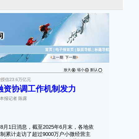
首页
|
电子报首页
|
版面导航
|
标题导航
上一期
下一期
放大
缩小
默认
授信23.6万亿元
融资协调工作机制发力
 本报记者 陈露