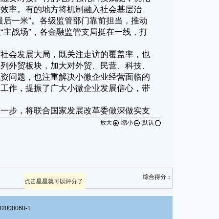
放大
缩小
默认
综合得分：
点击星星就可以评分了
00060-1