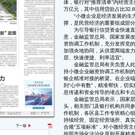
层、快速便捷、利率适宜”。
金融监管总局有关负责人此前在国新办举行的新闻发布会上表示，支
持小微企业融资协调工作机制的核心是在区县层面建立工作专班，搭建起
银企精准对接的桥梁。在企业端，全面了解辖内企业实际经营状况，做
到“心中有数”，精准帮扶，切实解决企业的融资困难。在银行端，疏通信
息传递和资金传导的堵点和卡点。
金融监管总局表示，国家层面，金融监管总局、国家发展改革委牵
头，相关部门及银行机构共同参与。地方层面，省、市、区县建立相应工
作机制，各区县工作专班精心组织开展“千企万户大走访”活动。按照合规
持续经营、固定经营场所、真实融资需求、信用状况良好、贷款用途依法
合规“五项标准”，对小微经营主体融资需求进行深入摸排推送，银行机构
按照市场化法治化原则开展精准融资对接。有的地方强化科技赋能，优化
流程，共享数据，提升融资对接效率。有的地方将机制融入社会基层治
理，织密网格，打通融资对接“最后一米”。各级监管部门靠前担当，推动
机制落地见效。在区县普惠金融“主战场”，各金融监管支局挺在一线，打
好“立局之战”。
机制运行中，主动融入经济社会发展大局，既关注走访的覆盖率，也
聚焦重点领域实施精准支持，单列外贸板块，加大对外贸、民营、科技、
消费等领域资源倾斜；既关注融资问题，也注重解决小微企业经营面临的
困难问题，开展一系列助企帮扶工作，提振了广大小微企业发展信心，带
动提升了营商环境。
金融监督管理总局表示，下一步，将联合国家发展改革委做深做实支
持小微企业融资协调工作机制，高效摸排融资需求，畅通信贷资金直达渠
道，不断提升金融服务水平，帮助小微经营主体解决实际困难，激发发展
动能，助力高质量发展。
下一版