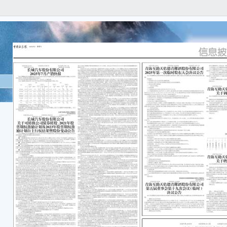
证券
号：20
转债
长城
20
本公
任何
容的
本公