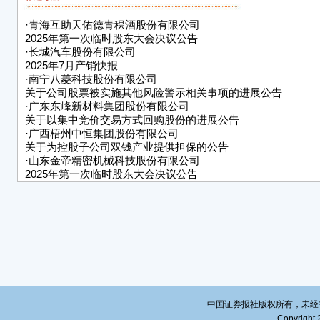
变动
本公
·
青海互助天佑德青稞酒股份有限公司
任何
2025年第一次临时股东大会决议公告
容的
·
长城汽车股份有限公司
重要
2025年7月产销快报
·
南宁八菱科技股份有限公司
● 可
关于公司股票被实施其他风险警示相关事项的进展公告
31日
·
广东东峰新材料集团股份有限公司
票，转
关于以集中竞价交易方式回购股份的进展公告
月31
·
广西梧州中恒集团股份有限公司
司股票
关于为控股子公司双钱产业提供担保的公告
司已发
·
山东金帝精密机械科技股份有限公司
2025年第一次临时股东大会决议公告
● 
·
上海至纯洁净系统科技股份有限公司关于股份回购进展公告
转股的
总量的
● 
果：
可行权
主行权
日。2
首次
中国证券报社版权所有，未经书面授
● 
Copyright 