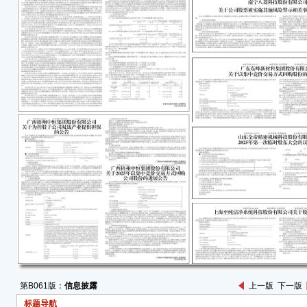
司」
本公
量详细
■
7月海
台。
7月新
195,
务请
公司
公司
特
长城
20
证券
号：20
转债
长城
关于
第B061版：
信息披露
上一版
下一版
计划
标题导航