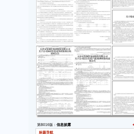
第B016版：
信息披露
标题导航