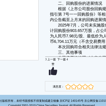
中盐内蒙古化工股份有限公司董事会
2025年8月2日
证券代码：600328 证券简称：中盐化工 公告编号：2025-075
中盐内蒙古化工股份有限公司
关于2021年限制性股票激励计划预留授予限制性股票第二个解除限售
期解除限售暨上市流通的公告
本公司董事会及全体董事保证本公告内容不存在任何虚假记载、误导
性陈述或者重大遗漏，并对其内容的真实性、准确性和完整性依法承担法
律责任。
重要内容提示：
● 本次股票上市类型为股权激励股份；股票认购方式为网下，上市股
数为920,556股。
本次股票上市流通总数为920,556股。
● 本次股票上市流通日期为2025年8月11日。
中盐内蒙古化工股份有限公司（以下简称“公司”）于2025年7月22日
召开第九届董事会第三次会议，审议通过了《关于公司2021年限制性股票
3
上一篇
下一篇
4
激励计划预留授予部分第二个解除限售期解除限售条件成就的议案》。根
赞
据《中盐内蒙古化工股份有限公司2021年限制性股票激励计划（草案修订
稿）》（以下简称“《激励计划（草案修订稿）》”）的规定和公司2022年
第一次临时股东大会的授权，现就公司2021年限制性股票激励计划预留授
予部分第二个解除限售期解除限售条件成就的相关情况说明如下：
一、2021年股权激励计划已履行的相关程序
1．2021年12月31日，公司召开第七届董事会第三十八次会议、第七
满意度：
届监事会第二十四次会议，审议通过《2021年限制性股票激励计划（草
案）及其摘要的议案》等相关议案；独立董事发表了一致同意的独立意
见。
版权所有，未经书面授权不得复制或建立镜像 京ICP证 140145号 京公网安备1101020
2．2022年1月12日至2022年1月21日，公司在内部公示了激励对象名
单。
Copyright 2001-2010 China Securities Journal. All Rights Reserved