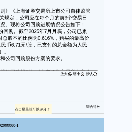
放大
缩小
默认
综合得分：
点击星星就可以评分了
00060-1