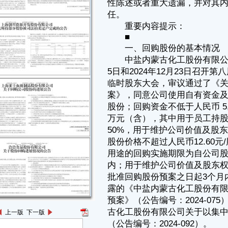
案》，同意公司使用自有资金及自筹资金，以集中竞价交易方式回购公司
股份；回购资金不低于人民币 5,000万元（不含）且不高于人民币 10,000
万元（含），其中用于员工持股计划或股权激励的资金不高于资金总额的
50%，用于维护公司价值及股东权益的资金不低于资金总额的50%；回购
股份价格不超过人民币12.60元/股（含）；用于员工持股计划或股权激励
用途的回购实施期限为自公司股东大会批准回购股份预案之日起12 个月
内；用于维护公司价值及股东权益用途的回购实施期限为自公司股东大会
批准回购股份预案之日起3个月内。具体内容详见公司于2024年12月7日披
露的《中盐内蒙古化工股份有限公司关于以集中竞价交易方式回购股份的
预案》（公告编号：2024-075）、于2024年12月31日披露的《中盐内蒙
古化工股份有限公司关于以集中竞价交易方式回购股份的回购报告书》
（公告编号：2024-092）。
二、回购股份的进展情况
根据《上市公司股份回购规则》《上海证券交易所上市公司自律监管
指引第 7号一一回购股份》等相关规定，公司应在每个月的前3个交易日
内公告截至上月末的回购进展情况。现将公司回购进展情况公告如下：
2025年7月，公司未实施股份回购。截至2025年7月月底，公司已累
计回购股份903.657万股，占公司总股本的比例为0.616%，购买的最高价
为人民币7.98元/股、最低价为人民币6.71元/股，已支付的总金额为人民
币6,704.11万元（不含交易费用）。
本次回购符合相关法律法规和公司回购股份方案的要求。
三、其他事项
公司将严格按照《上市公司股份回购规则》《上海证券交易所上市公
司自律监管指引第7号一一回购股份》等相关规定，在回购期限内根据市
场情况择机做出回购决策并予以实施，同时根据回购股份事项进展情况及
时履行信息披露义务，敬请广大投资者注意投资风险。
上一版
下一版
特此公告。