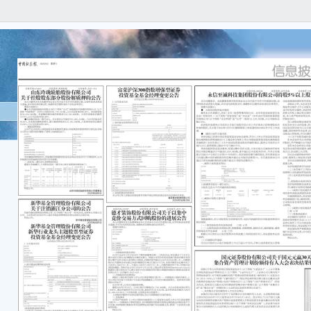
证券
号：20
山东
关于
本公
任何
容的
重要
●山