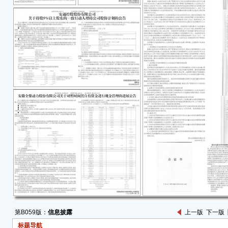
股股
公司股
本次解
份12
公司总
●玲
793
解除质
持股份
一、
公司
玲珑
份解
■
本次
求再
况及
二、
截至
第B059版：
信息披露
上一版
下一版
质押
标题导航