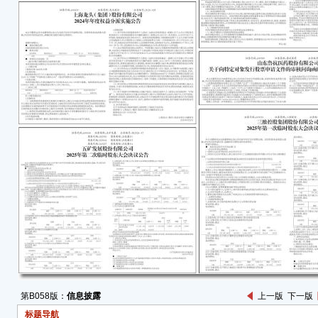
广州
司”）
事会
豁免通
件、
名，
焯杜
和国
本次
一、
案》
公司
适宜
励。
动公
减少
拟以不
（含
购股
第B058版：
信息披露
上一版
下一版
准。
标题导航