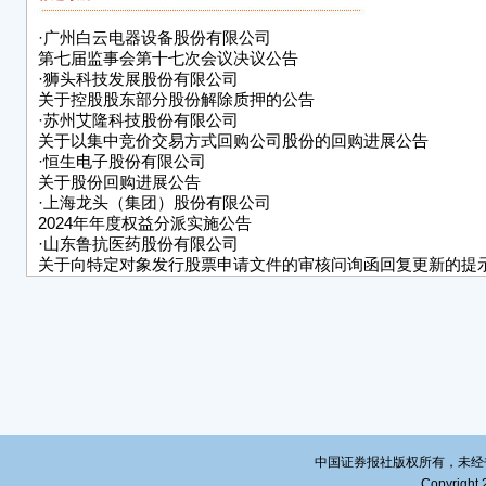
购股
为保
·
广州白云电器设备股份有限公司
意授
第七届监事会第十七次会议决议公告
责办
·
狮头科技发展股份有限公司
表决
关于控股股东部分股份解除质押的公告
·
苏州艾隆科技股份有限公司
具体
关于以集中竞价交易方式回购公司股份的回购进展公告
（ww
·
恒生电子股份有限公司
的公
关于股份回购进展公告
特
·
上海龙头（集团）股份有限公司
广州
2024年年度权益分派实施公告
20
·
山东鲁抗医药股份有限公司
关于向特定对象发行股票申请文件的审核问询函回复更新的提
·
三维控股集团股份有限公司
证券代
2025年第一次临时股东大会决议公告
号:20
·
五矿发展股份有限公司
转债代
2025年第二次临时股东大会决议公告
广州
关于
本公
任何
容的
中国证券报社版权所有，未经书面授
Copyright 