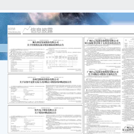
证券代
号:20
转债代
广州
第七
本公
任何
容的