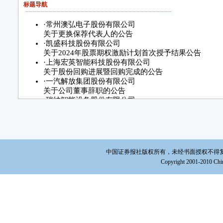
标题导航
·
常州澳弘电子股份有限公司
关于更换保荐代表人的公告
·
凯盛科技股份有限公司
关于2024年股票期权激励计划首次授予结果公告
·
上海宏英智能科技股份有限公司
关于股份回购进展暨回购完成的公告
·
一汽解放集团股份有限公司
关于公司董事辞职的公告
·
瑞纳智能设备股份有限公司
关于设立全资子公司并完成工商注册登记的公告
·
佛山佛塑科技集团股份有限公司
关于延期回复《关于佛山佛塑科技集团股份有限公司发
资产并募集配套资金申请的审核问询函》的公告
·
科威尔技术股份有限公司
中国证券报社版权所有，未经书面授权不得复制或建立镜
关于以集中竞价交易方式回购公司股份的进展公告
Copyright 2001-2010 Chin
·
平顶山天安煤业股份有限公司
关于以集中竞价交易方式回购股份的进展公告
·
金堆城钼业股份有限公司2024年年度权益分派实施公
·
济南圣泉集团股份有限公司
关于控股股东、实际控制人之一致行动人部分股份质押