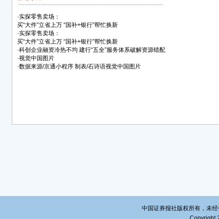
·
实探零售卖场：
买“大件”立省上万 “国补+银行”帮忙换新
·
实探零售卖场：
买“大件”立省上万 “国补+银行”帮忙换新
·
科创企业融资冷热不均 建行“五全”服务体系破解资源错配
·
视觉中国图片
·
数据来源/京通小程序 制表/石诗语视觉中国图片
中国证券报社版权所有，未经书面授
Copyright 