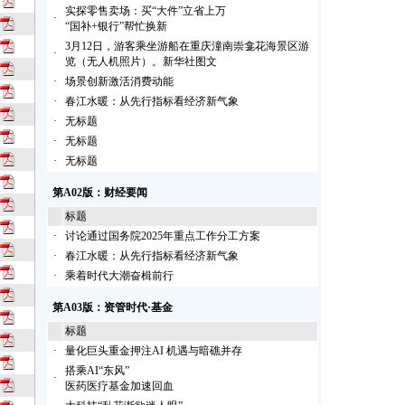
实探零售卖场：买“大件”立省上万
·
“国补+银行”帮忙换新
3月12日，游客乘坐游船在重庆潼南崇龛花海景区游
·
览（无人机照片）。新华社图文
·
场景创新激活消费动能
·
春江水暖：从先行指标看经济新气象
·
无标题
·
无标题
·
无标题
第A02版：财经要闻
标题
·
讨论通过国务院2025年重点工作分工方案
·
春江水暖：从先行指标看经济新气象
·
乘着时代大潮奋楫前行
第A03版：资管时代·基金
标题
·
量化巨头重金押注AI 机遇与暗礁并存
搭乘AI“东风”
·
医药医疗基金加速回血