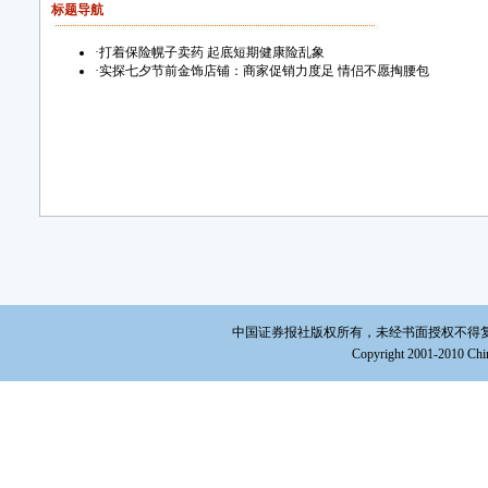
标题导航
·
打着保险幌子卖药 起底短期健康险乱象
·
实探七夕节前金饰店铺：商家促销力度足 情侣不愿掏腰包
中国证券报社版权所有，未经书面授权不得复制或建立镜
Copyright 2001-2010 Chin