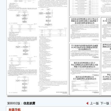
955
风险
尽责
盈利
时应
根据
投资
特
招商
20
第B002版：
信息披露
上一版
下一版
标题导航