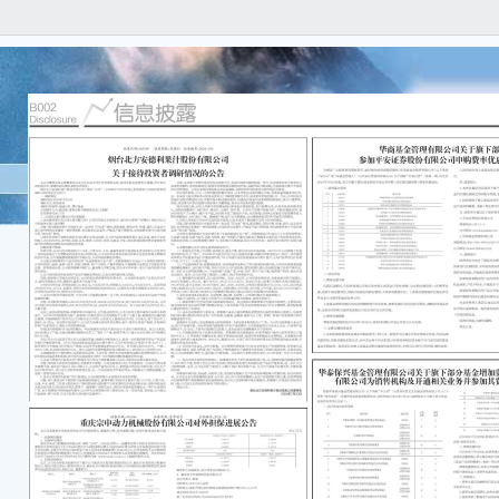
招商
指数
称：国
7月
本次
理人网
何疑问