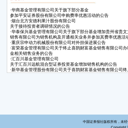
·
华商基金管理有限公司关于旗下部分基金
参加平安证券股份有限公司申购费率优惠活动的公告
·
烟台北方安德利果汁股份有限公司
关于接待投资者调研情况的公告
·
华泰保兴基金管理有限公司关于旗下部分基金增加贵州省贵文
销售有限公司为销售机构及开通相关业务并参加其费率优惠活
·
重庆宗申动力机械股份有限公司对外担保进展公告
·
富荣基金管理有限公司关于终止喜鹊财富基金销售有限公司办
金相关销售业务的公告
·
汇百川基金管理有限公司
关于汇百川远航混合型证券投资基金增加销售机构的公告
·
新华基金管理股份有限公司关于喜鹊财富基金销售有限公司终
下基金的公告
·
关于招商中证国债及政策性金融债0-3年交易型开放式指数证
基金复牌的公告
·
新沃基金管理有限公司关于
终止喜鹊财富基金销售有限公司办理旗下基金销售业务的公告
·
华安基金管理有限公司
关于终止喜鹊财富基金销售有限公司办理本公司旗下基金销售
中国证券报社版权所有，未经书面授
Copyright 