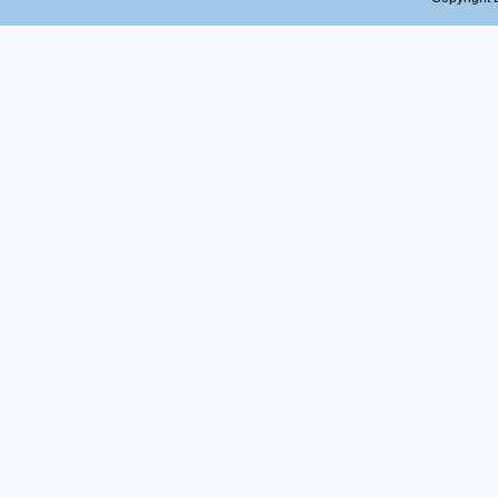
800
特
平安
20