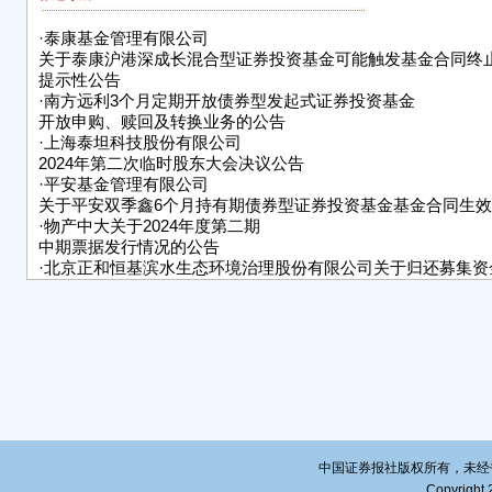
对于
·
泰康基金管理有限公司
额持
关于泰康沪港深成长混合型证券投资基金可能触发基金合同终
多次
提示性公告
持有
·
南方远利3个月定期开放债券型发起式证券投资基金
开放申购、赎回及转换业务的公告
在确
·
上海泰坦科技股份有限公司
应依
2024年第二次临时股东大会决议公告
告申
·
平安基金管理有限公司
关于平安双季鑫6个月持有期债券型证券投资基金基金合同生
基金
·
物产中大关于2024年度第二期
时间
中期票据发行情况的公告
基金
·
北京正和恒基滨水生态环境治理股份有限公司关于归还募集资
换申
·
澜起科技股份有限公司
回价
股东询价转让定价情况提示性公告
·
上海锦江航运（集团）股份有限公司
赎回
关于审计机构变更项目质量复核合伙人的公告
销售
·
中航直升机股份有限公司
关于发行股份购买资产并募集配套资金暨关联交易之募集配套
功，
向特定对象发行股票发行情况报告书披露的提示性公告
果为
·
绿地控股集团股份有限公司
点查
关于公司董事接受纪律审查和监察
站（ww
中国证券报社版权所有，未经书面授
调查的公告
Copyright 