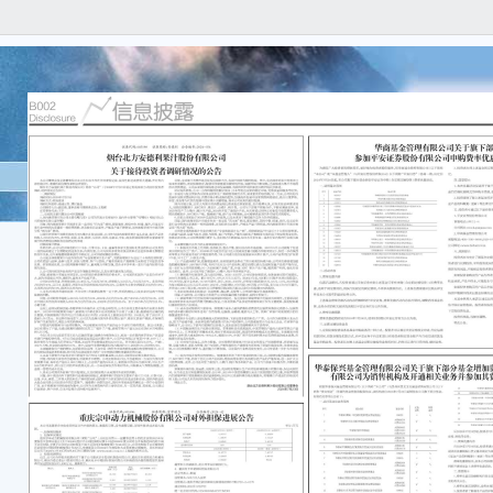
为满
提供
司”
下简称
起，
定额
一、