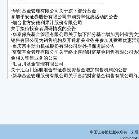
1、
·
华商基金管理有限公司关于旗下部分基金
式。
参加平安证券股份有限公司申购费率优惠活动的公告
款时
·
烟台北方安德利果汁股份有限公司
款日
关于接待投资者调研情况的公告
购业
·
华泰保兴基金管理有限公司关于旗下部分基金增加贵州省贵文
同时
销售有限公司为销售机构及开通相关业务并参加其费率优惠活
·
重庆宗申动力机械股份有限公司对外担保进展公告
2、
·
富荣基金管理有限公司关于终止喜鹊财富基金销售有限公司办
相关
金相关销售业务的公告
·
汇百川基金管理有限公司
四、
关于汇百川远航混合型证券投资基金增加销售机构的公告
·
新华基金管理股份有限公司关于喜鹊财富基金销售有限公司终
1、
下基金的公告
产品
·
关于招商中证国债及政策性金融债0-3年交易型开放式指数证
端收
基金复牌的公告
等其
·
新沃基金管理有限公司关于
终止喜鹊财富基金销售有限公司办理旗下基金销售业务的公告
2、
·
华安基金管理有限公司
读上
关于终止喜鹊财富基金销售有限公司办理本公司旗下基金销售
产品
中国证券报社版权所有，未经书面授
五、
Copyright 