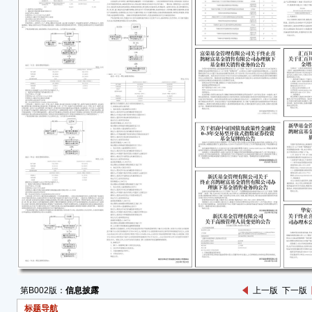
■
二、
1、
优惠
基金
用于
有费
司发
上述
券，
围、
为准
2、
费率
请以
第B002版：
信息披露
上一版
下一版
三、
标题导航