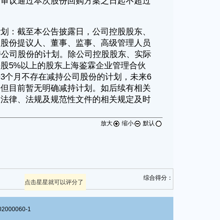
放大
缩小
默认
综合得分：
点击星星就可以评分了
00060-1