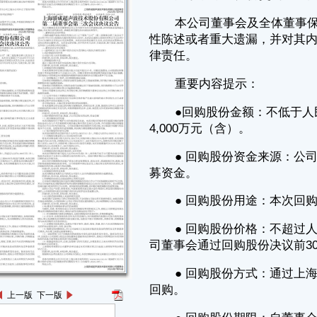
4,000万元（含）。
● 回购股份资金来源：公司首次公开发行人民币普通股取得的部分超
募资金。
● 回购股份用途：本次回购股份用于维护公司价值及股东权益。
● 回购股份价格：不超过人民币60.89元/股（含），该价格不高于公
司董事会通过回购股份决议前30个交易日公司股票交易均价的150%。
● 回购股份方式：通过上海证券交易所交易系统以集中竞价交易方式
回购。
● 回购股份期限：自董事会审议通过本次股份回购方案之日起不超过
3个月。
● 相关股东是否存在减持计划：截至本公告披露日，公司控股股东、
实际控制人及一致行动人、回购股份提议人、董事、监事、高级管理人员
未来3个月、未来6个月暂无减持公司股份的计划。除公司控股股东、实际
控制人及一致行动人外，其他持股5%以上的股东上海鉴霖企业管理合伙
企业（有限合伙）、朱祥在未来3个月不存在减持公司股份的计划，未来6
个月存在减持公司股份的可能，但目前暂无明确减持计划。如后续有相关
减持股份计划，将严格按照有关法律、法规及规范性文件的相关规定及时
履行信息披露义务。
● 相关风险提示：
1、本次回购股份存在回购期限内公司股票价格持续超出回购价格上
上一版
下一版
限，导致回购方案无法顺利实施的风险。