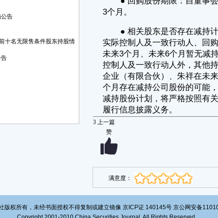
2、若发生对公司股票交易价格产生重大影响的重大事项，或公司生
产经营、财务情况、外部客观情况发生重大变化，或其他导致公司董事会
施公告
决定终止本次回购方案的事项发生，则存在回购方案无法顺利实施或者根
据相关规定变更或终止本次回购方案的风险。
3、公司本次回购股份拟用于维护公司价值及股东权益。若公司未能
前十名无限售条件股东持股情
在法律法规规定的期限内实施上述用途，则存在已回购未出售部分股份被
注销的风险。
公告
4、如遇监管部门颁布新的回购相关规范性文件，导致本次回购无法
实施或实施过程中需要根据监管新规调整回购相应条款的风险。
公司将在回购期限内根据市场情况择机做出回购决策并予以实施，并
根据回购股份事项进展情况及时履行信息披露义务，敬请广大投资者注意
投资风险。
3
上一篇
一、回购方案的审议及实施程序
赞
(一)公司于2024年7月15日收到实际控制人、董事长、总经理周宏建
先生提议回购公司股份的函。详见公司于2024年7月16日在上海证券交易
所网站（www.sse.com.cn）披露的《关于再次提议回购公司股份暨落
实“提质增效重回报”行动方案的公告》（公告编号：2024-062）。
(二)2024年7月18日，公司召开第二届董事会第三次会议，逐项审议
满意度：
通过了《关于以集中竞价交易方式回购公司股份方案的议案》。公司全体
董事出席会议，以5票赞成、0票反对、0票弃权的表决结果通过了该项议
案。
版权所有，未经书面授权不得复制或建立镜像 京ICP证 140145号 京公网安备1101020
根据《上海证券交易所上市公司自律监管指引第7号一一回购股份》
Copyright 2001-2010 China Securities Journal. All Rights Reserved