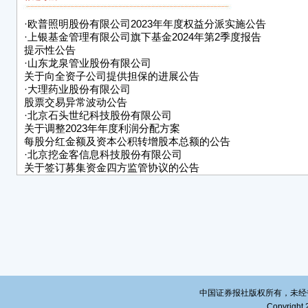
为负
商业
·
欧普照明股份有限公司2023年年度权益分派实施公告
风险
·
上银基金管理有限公司旗下基金2024年第2季度报告
票上市
提示性公告
·
山东龙泉管业股份有限公司
意情
关于向全资子公司提供担保的进展公告
上市
·
大理药业股份有限公司
股票交易异常波动公告
● 
·
北京石头世纪科技股份有限公司
人，
关于调整2023年年度利润分配方案
大信
每股分红金额及资本公积转增股本总额的公告
·
北京挖金客信息科技股份有限公司
一、
关于签订募集资金四方监管协议的公告
公司股
日、2
值累
的有
二、
（一
中国证券报社版权所有，未经书面授
经公
Copyright 