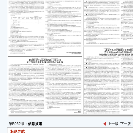
12
● 
等因
数量
经财
属于母
元，
除非经
元。
● 
选湖
级医
中了
盟6
全国
幅下
● 
第B032版：
信息披露
上一版
下一版
20
标题导航