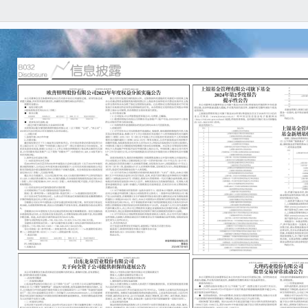
本公
任何
容的
重要
● 
票交易
月1