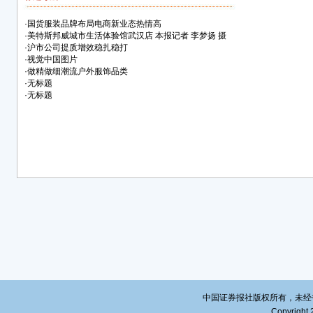
·
国货服装品牌布局电商新业态热情高
·
美特斯邦威城市生活体验馆武汉店 本报记者 李梦扬 摄
·
沪市公司提质增效稳扎稳打
·
视觉中国图片
·
做精做细潮流户外服饰品类
·
无标题
·
无标题
中国证券报社版权所有，未经书面授
Copyright 