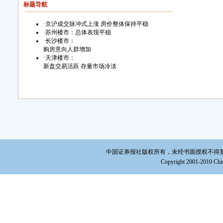
标题导航
·
京沪成交脉冲式上涨 房价整体保持平稳
·
苏州楼市：总体表现平稳
·
长沙楼市：
购房意向人群增加
·
天津楼市：
新盘交易活跃 存量市场冷淡
中国证券报社版权所有，未经书面授权不得复制或建立镜
Copyright 2001-2010 Chin